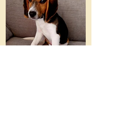
Corcos
Corcos est un jeune beagle de 1 an qui a
rejoint l'équipe en novembre 2024 !
Il intervient au cabinet le mercredi matin
uniquement